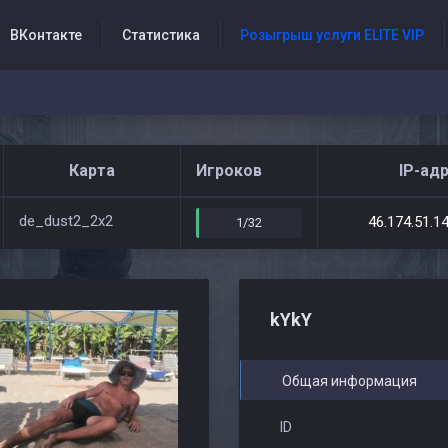
ВКонтакте
Статистика
Розыгрыш услуги ELITE VIP
Форум
Новости
Жалобы
Карта
Игроков
IP-ад
de_dust2_2x2
46.174.51.1
1/32
kYkY
Общая информация
ID