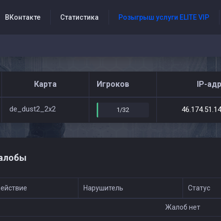
ВКонтакте
Статистика
Розыгрыш услуги ELITE VIP
Форум
Новости
Жалобы
Карта
Игроков
IP-ад
de_dust2_2x2
46.174.51.1
1/32
алобы
ействие
Нарушитель
Статус
Жалоб нет